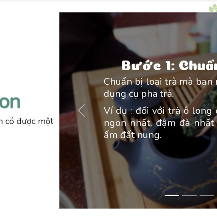
Bước 1: Chuẩn
Chuẩn bị loại trà mà bạn
dụng cụ pha trà.
gon
Ví dụ : đối với trà ô lon
Previous
n có được một
ngon nhất, đậm đà nhất 
ấm đất nung.